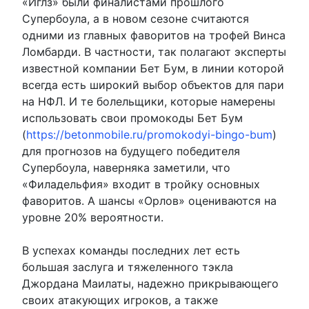
«Иглз» были финалистами прошлого
Супербоула, а в новом сезоне считаются
одними из главных фаворитов на трофей Винса
Ломбарди. В частности, так полагают эксперты
известной компании Бет Бум, в линии которой
всегда есть широкий выбор объектов для пари
на НФЛ. И те болельщики, которые намерены
использовать свои промокоды Бет Бум
(
https://betonmobile.ru/promokodyi-bingo-bum
)
для прогнозов на будущего победителя
Супербоула, наверняка заметили, что
«Филадельфия» входит в тройку основных
фаворитов. А шансы «Орлов» оцениваются на
уровне 20% вероятности.
В успехах команды последних лет есть
большая заслуга и тяжеленного тэкла
Джордана Маилаты, надежно прикрывающего
своих атакующих игроков, а также