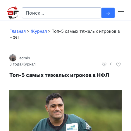
Перейти
к
Search
контенту
for:
Главная
>
Журнал
>
Топ-5 самых тяжелых игроков в
НФЛ
admin
3 года
Журнал
0
Топ-5 самых тяжелых игроков в НФЛ