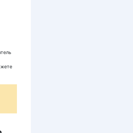
атель
ь
ожете
о