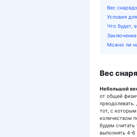
Вес снаряд
Условия для
Что будет, 
Заключение
Можно ли н
Вес снар
Небольшой вес
от общей физи
преодолевать.
тот, с которы
количеством п
будем считать
выполнять 4-6