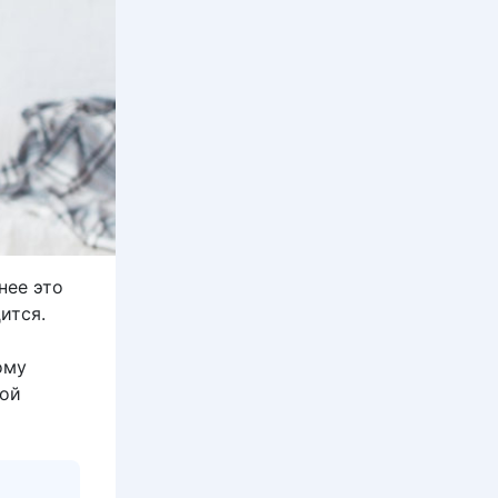
нее это
ится.
ому
гой