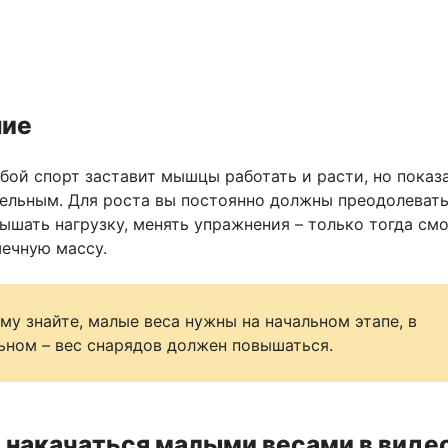
ние
бой спорт заставит мышцы работать и расти, но показ
тельным. Для роста вы постоянно должны преодолеват
вышать нагрузку, менять упражнения – только тогда см
ечную массу.
му знайте, малые веса нужны на начальном этапе, в
ьном – вес снарядов должен повышаться.
 накачаться малыми весами в виде