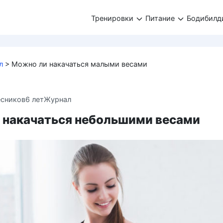
Тренировки
Питание
Бодибилд
л
>
Можно ли накачаться малыми весами
есников
6 лет
Журнал
 накачаться небольшими весами