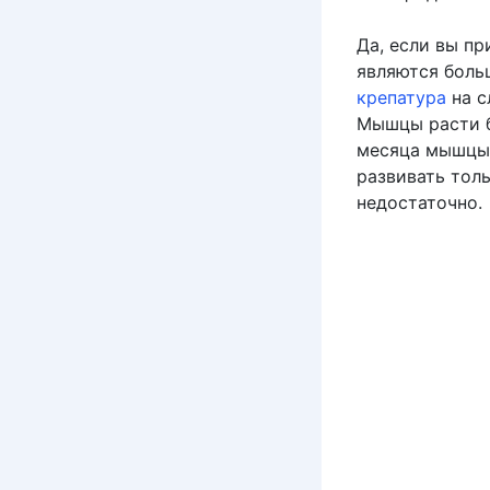
Да, если вы пр
являются больш
крепатура
на с
Мышцы расти бу
месяца мышцы н
развивать тол
недостаточно.