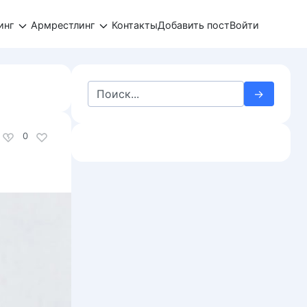
инг
Армрестлинг
Контакты
Добавить пост
Войти
Search
for:
0