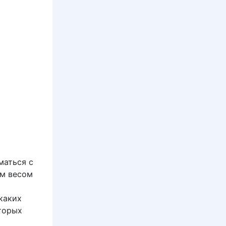
маться с
ым весом
икаких
оторых