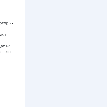
которых
уют
ах на
шнего