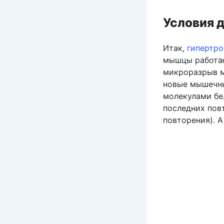
Условия 
Итак,
гипертр
мышцы работаю
микроразрыв м
новые мышечны
молекулами бе
последних пов
повторения). 