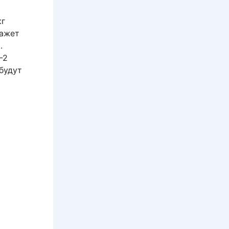
кг
кажет
.
-2
будут