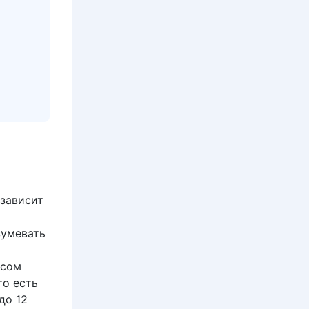
 зависит
зумевать
есом
 то есть
до 12