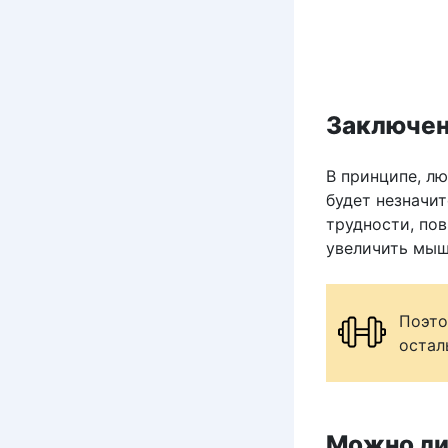
Заключе
В принципе, лю
будет незначи
трудности, по
увеличить мыш
Поэто
остал
Можно ли